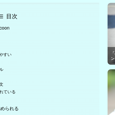
目次
oon
「
やすい
ン
ル
文
れている
に始められる