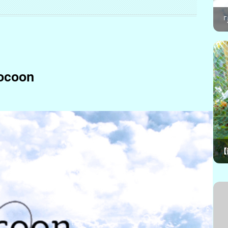
「
coon
【