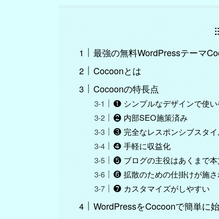
最強の無料WordPressテーマCoc
Cocoonとは
Cocoonの特長点
❶ シンプルなデザインで使い
❷ 内部SEO施策済み
❸ 完全なレスポンシブスタイ
❹ 手軽に収益化
❺ ブログの主役はあくまで本
❻ 拡散のための仕掛けが施さ
❼ カスタマイズがしやすい
WordPressをCocoonで簡単