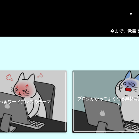
今まで、覚書で書き
ブログがかっこよくなる無料写
べきワードプレスのテーマ
ト