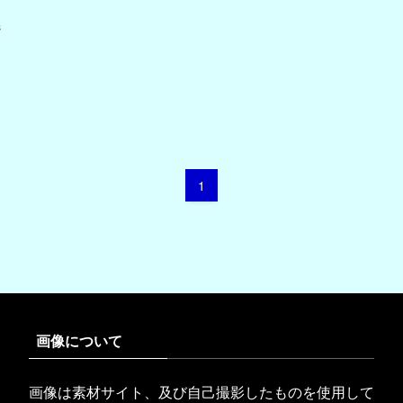
々
義
お
1
画像について
画像は素材サイト、及び自己撮影したものを使用して